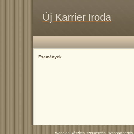
Új Karrier Iroda
Események
Weboldal készítés, szerkesztés
|
Webbolt bérlés 